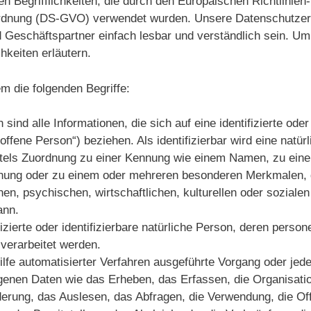
n Begrifflichkeiten, die durch den Europäischen Richtlinien
rdnung (DS-GVO) verwendet wurden. Unsere Datenschutzerk
d Geschäftspartner einfach lesbar und verständlich sein. Um
hkeiten erläutern.
m die folgenden Begriffe:
d alle Informationen, die sich auf eine identifizierte oder
offene Person“) beziehen. Als identifizierbar wird eine natür
ittels Zuordnung zu einer Kennung wie einem Namen, zu eine
nung oder zu einem oder mehreren besonderen Merkmalen, 
n, psychischen, wirtschaftlichen, kulturellen oder sozialen 
ann.
fizierte oder identifizierbare natürliche Person, deren pers
verarbeitet werden.
Hilfe automatisierter Verfahren ausgeführte Vorgang oder jed
nen Daten wie das Erheben, das Erfassen, die Organisatio
erung, das Auslesen, das Abfragen, die Verwendung, die Of