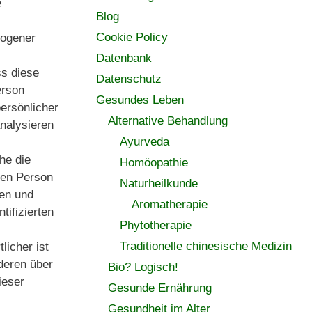
e
Blog
Cookie Policy
zogener
Datenbank
ss diese
Datenschutz
erson
Gesundes Leben
persönlicher
Alternative Behandlung
analysieren
Ayurveda
he die
Homöopathie
nen Person
Naturheilkunde
hen und
Aromatherapie
tifizierten
Phytotherapie
Traditionelle chinesische Medizin
licher ist
nderen über
Bio? Logisch!
ieser
Gesunde Ernährung
Gesundheit im Alter