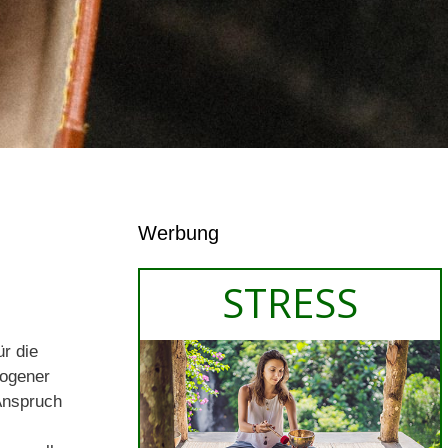
Werbung
r die
zogener
Anspruch