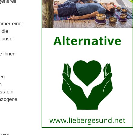
generell
mmer einer
 die
 unser
e ihnen
en
n
ss ein
bezogene