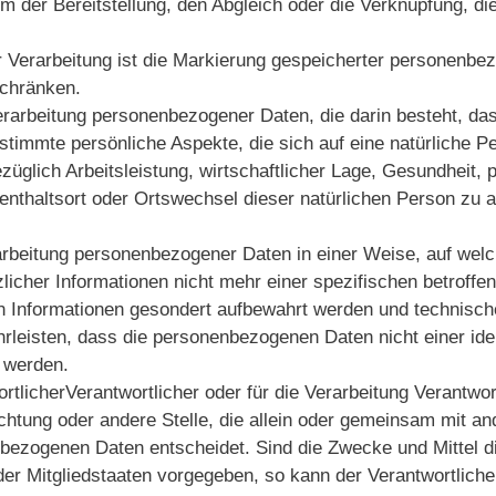
m der Bereitstellung, den Abgleich oder die Verknüpfung, di
 Verarbeitung ist die Markierung gespeicherter personenbe
schränken.
n Verarbeitung personenbezogener Daten, die darin besteht, da
mmte persönliche Aspekte, die sich auf eine natürliche P
glich Arbeitsleistung, wirtschaftlicher Lage, Gesundheit, 
ufenthaltsort oder Ortswechsel dieser natürlichen Person zu 
rbeitung personenbezogener Daten in einer Weise, auf welc
cher Informationen nicht mehr einer spezifischen betroffe
n Informationen gesondert aufbewahrt werden und technisc
leisten, dass die personenbezogenen Daten nicht einer iden
n werden.
rtlicherVerantwortlicher oder für die Verarbeitung Verantwort
ichtung oder andere Stelle, die allein oder gemeinsam mit a
nbezogenen Daten entscheidet. Sind die Zwecke und Mittel d
er Mitgliedstaaten vorgegeben, so kann der Verantwortliche