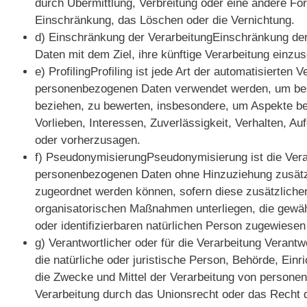
durch Übermittlung, Verbreitung oder eine andere For
Einschränkung, das Löschen oder die Vernichtung.
d) Einschränkung der VerarbeitungEinschränkung der
Daten mit dem Ziel, ihre künftige Verarbeitung einzu
e) ProfilingProfiling ist jede Art der automatisierte
personenbezogenen Daten verwendet werden, um besti
beziehen, zu bewerten, insbesondere, um Aspekte bezü
Vorlieben, Interessen, Zuverlässigkeit, Verhalten, A
oder vorherzusagen.
f) PseudonymisierungPseudonymisierung ist die Vera
personenbezogenen Daten ohne Hinzuziehung zusätzli
zugeordnet werden können, sofern diese zusätzliche
organisatorischen Maßnahmen unterliegen, die gewähr
oder identifizierbaren natürlichen Person zugewiese
g) Verantwortlicher oder für die Verarbeitung Verantwo
die natürliche oder juristische Person, Behörde, Einr
die Zwecke und Mittel der Verarbeitung von persone
Verarbeitung durch das Unionsrecht oder das Recht d