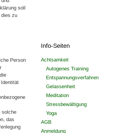
- und
lärung soll
 dies zu
Info-Seiten
Achtsamkeit
liche Person
r
Autogenes Training
die
Entspannungsverfahren
Identität
Gelassenheit
Meditation
onenbezogene
Stressbewältigung
e solche
Yoga
n, das
AGB
fenlegung
Anmeldung