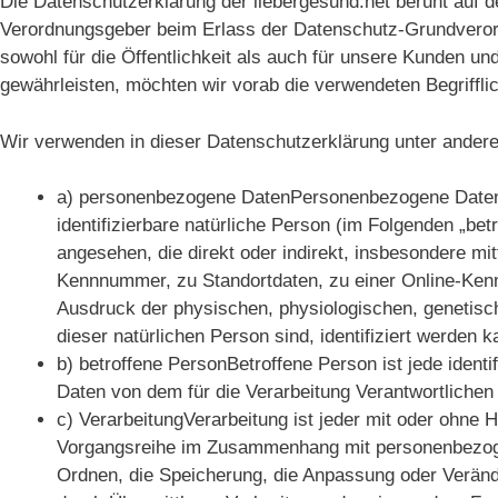
Die Datenschutzerklärung der liebergesund.net beruht auf de
Verordnungsgeber beim Erlass der Datenschutz-Grundvero
sowohl für die Öffentlichkeit als auch für unsere Kunden un
gewährleisten, möchten wir vorab die verwendeten Begrifflic
Wir verwenden in dieser Datenschutzerklärung unter andere
a) personenbezogene DatenPersonenbezogene Daten sin
identifizierbare natürliche Person (im Folgenden „betr
angesehen, die direkt oder indirekt, insbesondere m
Kennnummer, zu Standortdaten, zu einer Online-Ken
Ausdruck der physischen, physiologischen, genetische
dieser natürlichen Person sind, identifiziert werden k
b) betroffene PersonBetroffene Person ist jede identi
Daten von dem für die Verarbeitung Verantwortlichen 
c) VerarbeitungVerarbeitung ist jeder mit oder ohne 
Vorgangsreihe im Zusammenhang mit personenbezoge
Ordnen, die Speicherung, die Anpassung oder Veränd