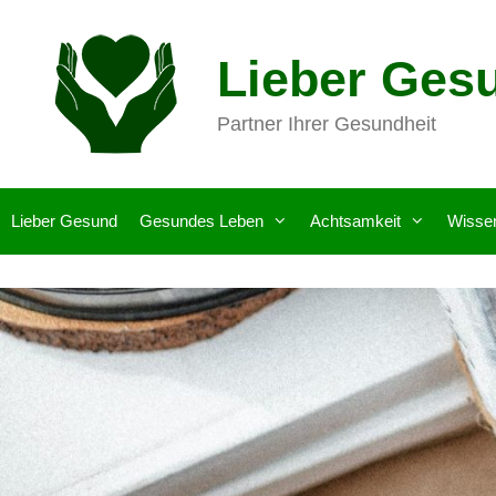
Zum
Inhalt
Lieber Ges
springen
Partner Ihrer Gesundheit
Lieber Gesund
Gesundes Leben
Achtsamkeit
Wisse